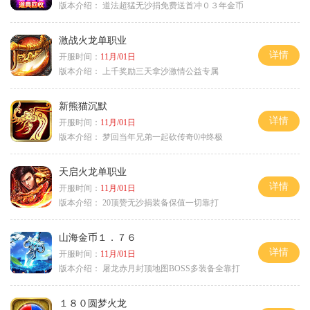
版本介绍：
道法超猛无沙捐免费送首冲０３年金币
激战火龙单职业
详情
开服时间：
11月/01日
版本介绍：
上千奖励三天拿沙激情公益专属
新熊猫沉默
详情
开服时间：
11月/01日
版本介绍：
梦回当年兄弟一起砍传奇0冲终极
天启火龙单职业
详情
开服时间：
11月/01日
版本介绍：
20顶赞无沙捐装备保值一切靠打
山海金币１．７６
详情
开服时间：
11月/01日
版本介绍：
屠龙赤月封顶地图BOSS多装备全靠打
１８０圆梦火龙