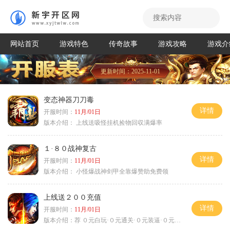
网站首页
游戏特色
传奇故事
游戏攻略
游戏介
更新时间：2025-11-01
变态神器刀刀毒
详情
开服时间：
11月/01日
版本介绍：
上线送吸怪挂机捡物回収满爆率
１·８０战神复古
详情
开服时间：
11月/01日
版本介绍：
小怪爆战神剑甲全靠爆赞助免费领
上线送２００充值
详情
开服时间：
11月/01日
版本介绍：
荐 ０元白玩·０元通关·０元装逼·０元满赞