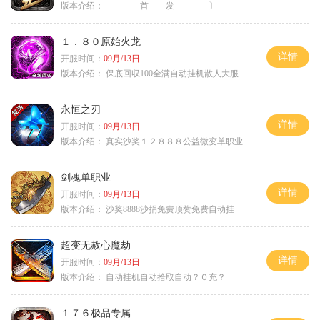
版本介绍：
首 发 〕
１．８０原始火龙
详情
开服时间：
09月/13日
版本介绍：
保底回収100全满自动挂机散人大服
永恒之刃
详情
开服时间：
09月/13日
版本介绍：
真实沙奖１２８８８公益微变单职业
剑魂单职业
详情
开服时间：
09月/13日
版本介绍：
沙奖8888沙捐免费顶赞免费自动挂
超变无赦心魔劫
详情
开服时间：
09月/13日
版本介绍：
自动挂机自动拾取自动？０充？
１７６极品专属