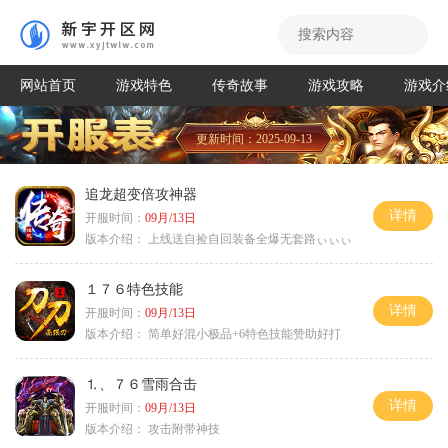
网站首页
游戏特色
传奇故事
游戏攻略
游戏介
更新时间：2025-09-13
追龙超变倍攻神器
详情
开服时间：
09月/13日
版本介绍：
上线送自捡自回装备全爆无套路ぃぃぃ
１７６特色技能
详情
开服时间：
09月/13日
版本介绍：
简单好混小极品+6特色技能赞助好打
⒈、７６雪雨合击
详情
开服时间：
09月/13日
版本介绍：
攻击附带神技