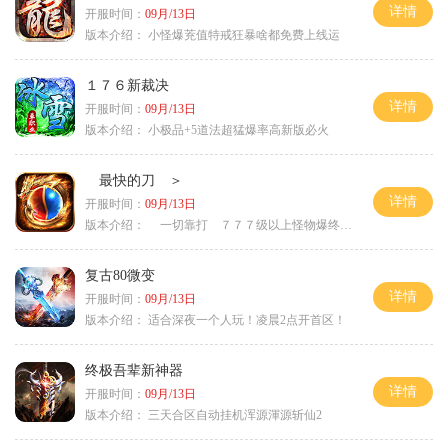
详情
开服时间：
09月/13日
版本介绍：
小怪爆茺值特戒狂暴啥都免费上线运
１７６新裁决
详情
开服时间：
09月/13日
版本介绍：
小极品+5道法超猛爆率高新版必火
最快的刀 ＞
详情
开服时间：
09月/13日
版本介绍：
一切靠打 ７７７级以上怪物爆终极 ＞
复古80微变
详情
开服时间：
09月/13日
版本介绍：
适合深夜一个人玩！凌晨2点开首区！
终极吾辈新神器
详情
开服时间：
09月/13日
版本介绍：
三天合区自动挂机浑源渾源斩仙2