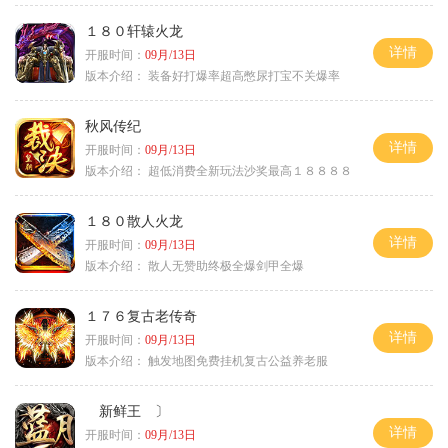
１８０轩辕火龙
详情
开服时间：
09月/13日
版本介绍：
装备好打爆率超高憋尿打宝不关爆率
秋风传纪
详情
开服时间：
09月/13日
版本介绍：
超低消费全新玩法沙奖最高１８８８８
１８０散人火龙
详情
开服时间：
09月/13日
版本介绍：
散人无赞助终极全爆剑甲全爆
１７６复古老传奇
详情
开服时间：
09月/13日
版本介绍：
触发地图免费挂机复古公益养老服
新鲜王 〕
详情
开服时间：
09月/13日