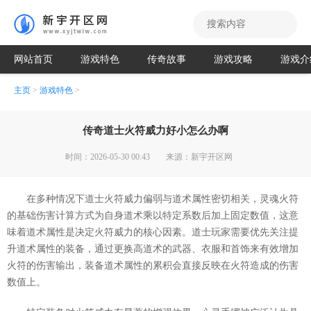
网站首页
游戏特色
传奇故事
游戏攻略
游戏介
主页
>
游戏特色
>
传奇道士火符威力好小怎么办啊
时间：2026-05-30 00:43
来源：新宇开区网
在多种情况下道士火符威力偏弱与道术属性密切相关，灵魂火符
的基础伤害计算方式为自身道术乘以特定系数后加上固定数值，这意
味着道术属性是决定火符威力的核心因素。道士玩家需要优先关注提
升道术属性的装备，通过更换高道术的武器、衣服和首饰来有效增加
火符的伤害输出，装备道术属性的累积会直接反映在火符造成的伤害
数值上。